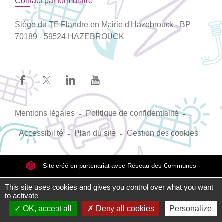
Contact par formulaire
Siège du TE Flandre en Mairie d'Hazebrouck - BP
70189 - 59524 HAZEBROUCK
Mentions légales
-
Politique de confidentialité
-
Accessibilité
-
Plan du site
-
Gestion des cookies
Site créé en partenariat avec Réseau des Communes
This site uses cookies and gives you control over what you want
to activate
OK, accept all
Deny all cookies
Personalize