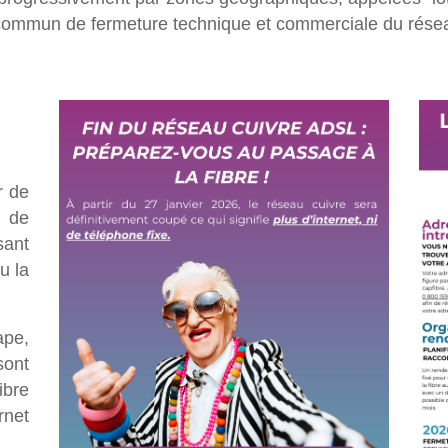
commun de fermeture technique et commerciale du résea
r de
e de
sant
u la
ape,
sont
ibre
rnet