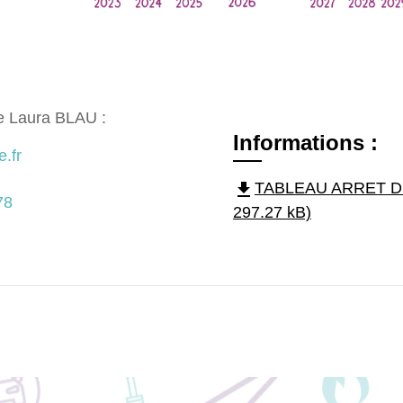
e Laura BLAU :
Informations :
e.fr
file_download
TABLEAU ARRET DU
78
297.27 kB)