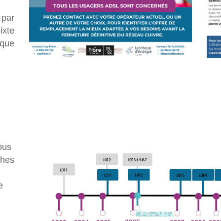
 par
ixte
ique
ous
ches
e