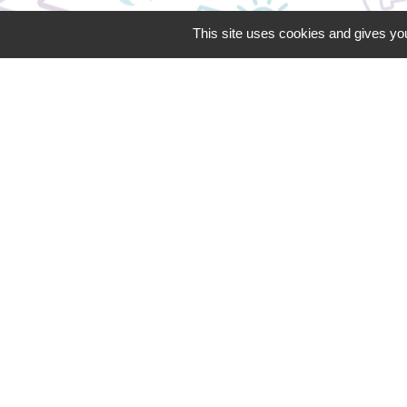
Contacts
This site uses cookies and gives you
Territoire d'Energie Flandre
Bureaux du TE Flandre - 30 rue Louis
Warein
59190 Hazebrouck - FRANCE
+33 3 28 43 44 45
Contact par formulaire
Siège du TE Flandre en Mairie
d'Hazebrouck - BP 70189 - 59524
HAZEBROUCK