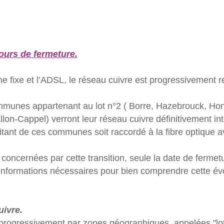
cours de fermeture.
ne fixe et l’ADSL, le réseau cuivre est progressivement r
ommunes appartenant au lot n°2 ( Borre, Hazebrouck, H
lon-Cappel) verront leur réseau cuivre définitivement in
tant de ces communes soit raccordé à la fibre optique ava
ncernées par cette transition, seule la date de fermeture
informations nécessaires pour bien comprendre cette évol
uivre.
t progressivement par zones géographiques, appelées "lo