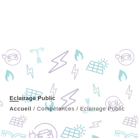
Eclairage Public
Accueil
/
Compétences
/
Eclairage Public