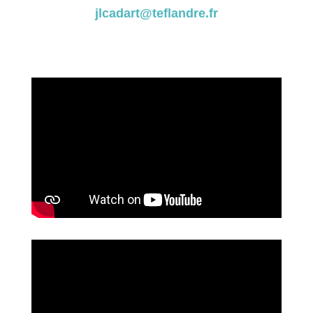
jl
cadart@teflandre.fr