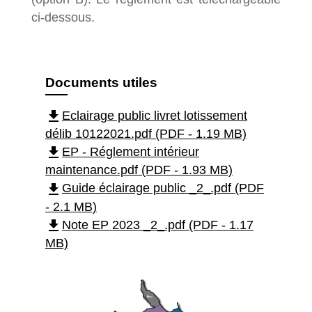
ci-dessous.
Documents utiles
file_download
Eclairage public livret lotissement
délib 10122021.pdf (PDF - 1.19 MB)
file_download
EP - Réglement intérieur
maintenance.pdf (PDF - 1.93 MB)
file_download
Guide éclairage public _2_.pdf (PDF
- 2.1 MB)
file_download
Note EP 2023 _2_.pdf (PDF - 1.17
MB)