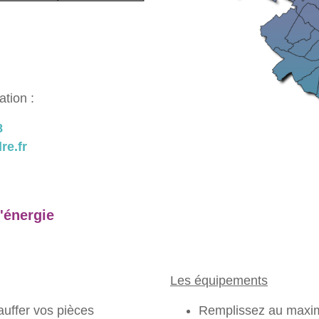
ation :
8
re.fr
'énergie
Les équipements
auffer vos pièces
Remplissez au maxim