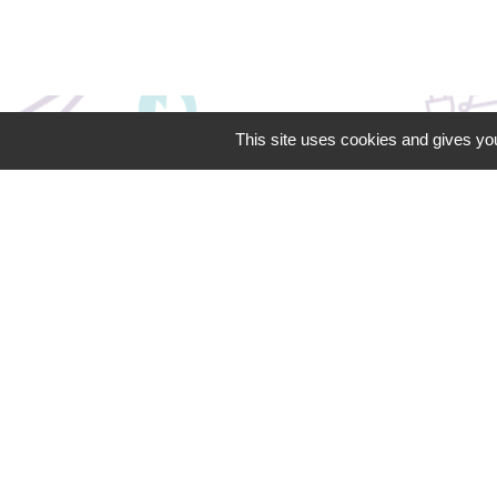
This site uses cookies and gives you
Contacts
Territoire d'Energie Flandre
Bureaux du TE Flandre - 30 rue Louis
Warein
59190 Hazebrouck - FRANCE
+33 3 28 43 44 45
Contact par formulaire
Siège du TE Flandre en Mairie
d'Hazebrouck - BP 70189 - 59524