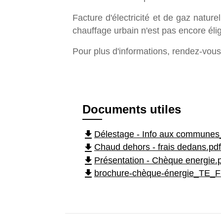
Facture d'électricité et de gaz natur
chauffage urbain n'est pas encore élig
Pour plus d'informations, rendez-vou
Documents utiles
file_download
Délestage - Info aux communes
file_download
Chaud dehors - frais dedans.pd
file_download
Présentation - Chèque energie.
file_download
brochure-chèque-énergie_TE_Fl