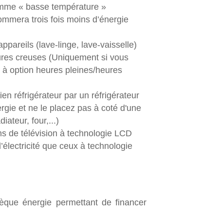
amme « basse température »
ommera trois fois moins d’énergie
ppareils (lave-linge, lave-vaisselle)
ures creuses (Uniquement si vous
t à option heures pleines/heures
n réfrigérateur par un réfrigérateur
gie et ne le placez pas à coté d'une
iateur, four,...)
s de télévision à technologie LCD
lectricité que ceux à technologie
hèque énergie permettant de financer