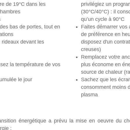
re de 19°C dans les
privilégiez un progr
 chambres
(30°C/40°C) : il cons
s
qu’un cycle à 90°C
 des bas de portes, tout en
Faites démarrer vos a
ations
de préférence en he
 rideaux devant les
disposez d'un contra
creuses)
Remplacez votre ancie
issez la température de vos
plus économe en éner
source de chaleur (rad
umulée le jour
Sachez que les écran
consomment moins d’é
plasma
transition énergétique a prévu la mise en oeuvre du c
rgie :