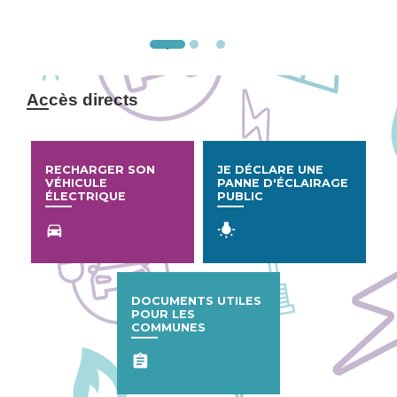
Accès directs
RECHARGER SON
JE DÉCLARE UNE
VÉHICULE
PANNE D'ÉCLAIRAGE
ÉLECTRIQUE
PUBLIC
directions_car
wb_incandescent
DOCUMENTS UTILES
POUR LES
COMMUNES
assignment