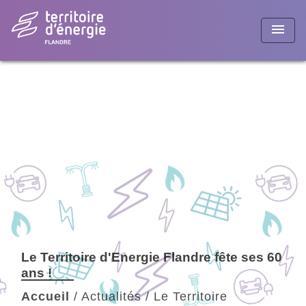
menu
Le Territoire d'Energie Flandre fête ses 60
ans !
Accueil
/
Actualités
/
Le Territoire