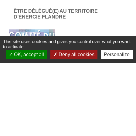
ÊTRE DÉLÉGUÉ(E) AU TERRITOIRE
D’ÉNERGIE FLANDRE
This site uses cookies and gives you control over what you want
to activate
OK, accept all
Deny all cookies
Personalize
Vidéo d'actualité diffusée lors du comité du 12
février 2026
1
-2
-3
-4
-5
-6