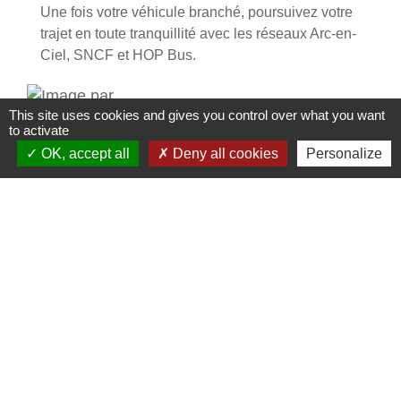
Une fois votre véhicule branché, poursuivez votre
trajet en toute tranquillité avec les réseaux Arc-en-
Ciel, SNCF et HOP Bus.
This site uses cookies and gives you control over what you want
to activate
OK, accept all
Deny all cookies
Personalize
Formulaire du programme des travaux 2026
Afin de recenser vos projets de travaux pour
l'année 2026, nous vous invitons à remplir le
formulaire ci-contre avant le 31 juillet 2025
1
-
2
-3
-4
-5
-6
Contacts