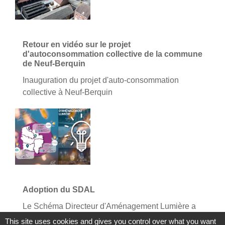
Retour en vidéo sur le projet
d'autoconsommation collective de la commune
de Neuf-Berquin
Inauguration du projet d'auto-consommation
collective à Neuf-Berquin
Adoption du SDAL
Le Schéma Directeur d'Aménagement Lumière a
été adopté lors du comité du 12 juin 2024
This site uses cookies and gives you control over what you want