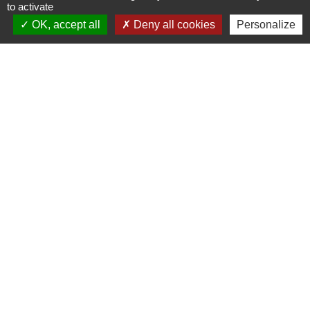
to activate
OK, accept all
Deny all cookies
Personalize
Vidéo d'actualité diffusée lors du comité du 12
juin 2024
Actualité du TE Flandre ne vidéo
1
-2
-3
-
4
-5
-6
Contacts
Territoire d'Energie Flandre