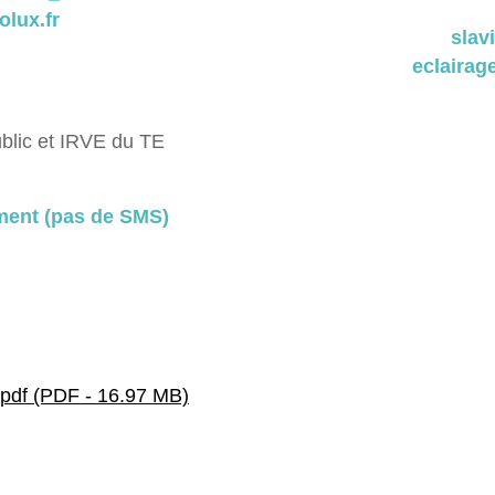
olux.fr
slav
eclairag
ublic et IRVE du TE
ent (pas de SMS)
f (PDF - 16.97 MB)