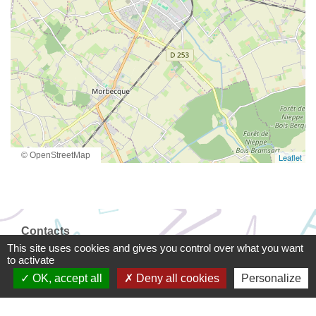
© OpenStreetMap
Leaflet
Contacts
This site uses cookies and gives you control over what you want
Territoire d'Energie Flandre
to activate
Bureaux du TE Flandre - 30 rue Louis Warein
OK, accept all
Deny all cookies
Personalize
59190 Hazebrouck - FRANCE
+33 3 28 43 44 45