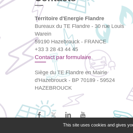
Territoire d'Energie Flandre
Bureaux du TE Flandre - 30 rue Louis
Warein
59190 Hazebrouck - FRANCE
+33 3 28 43 44 45
Contact par formulaire
Siège du TE Flandre en Mairie
d'Hazebrouck - BP 70189 - 59524
HAZEBROUCK
This site uses cookies and gives you
Mentions légales
-
Politique de confidenti