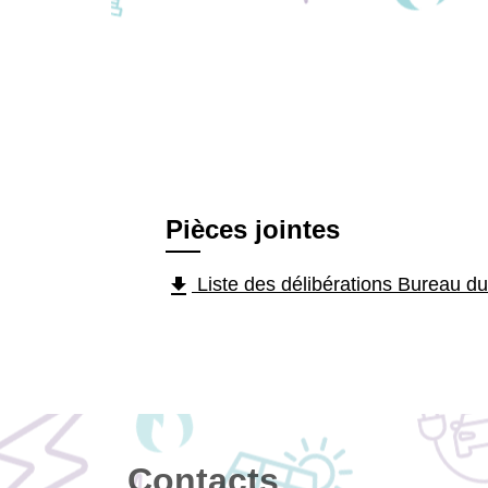
Pièces jointes
file_download
Liste des délibérations Bureau d
Contacts