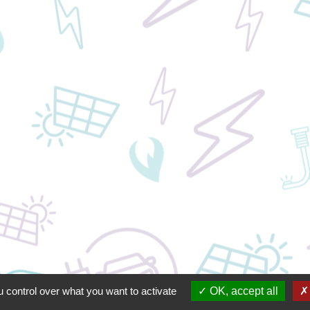
 control over what you want to activate
OK, accept all
alité
-
Accessibilité
-
Plan du site
-
Gestion des cookie