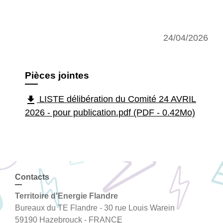
24/04/2026
Pièces jointes
file_download
LISTE délibération du Comité 24 AVRIL
2026 - pour publication.pdf (PDF - 0.42Mo)
Contacts
Territoire d'Energie Flandre
Bureaux du TE Flandre - 30 rue Louis Warein
59190 Hazebrouck - FRANCE