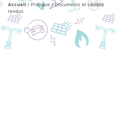
Accueil
/
Pratique
/
Documents et compte
rendus