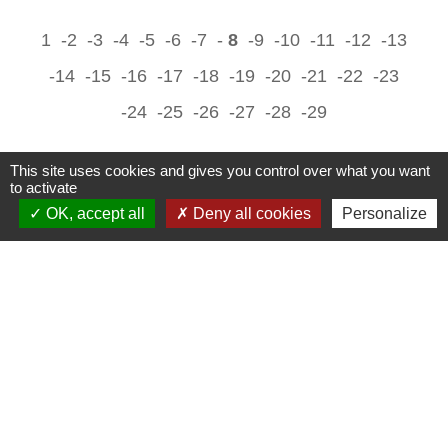
1
-2
-3
-4
-5
-6
-7
-
8
-9
-10
-11
-12
-13
-14
-15
-16
-17
-18
-19
-20
-21
-22
-23
-24
-25
-26
-27
-28
-29
This site uses cookies and gives you control over what you want
to activate
OK, accept all
Deny all cookies
Personalize
Contacts
Territoire d'Energie Flandre
Bureaux du TE Flandre - 30 rue Louis Warein
59190 Hazebrouck - FRANCE
+33 3 28 43 44 45
Contact par formulaire
Siège du TE Flandre en Mairie d'Hazebrouck - BP
70189 - 59524 HAZEBROUCK